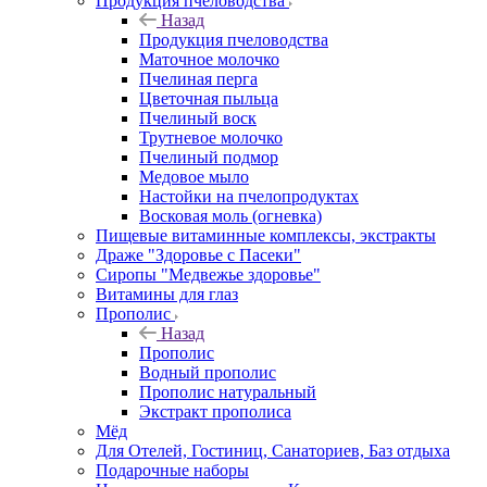
Продукция пчеловодства
Назад
Продукция пчеловодства
Маточное молочко
Пчелиная перга
Цветочная пыльца
Пчелиный воск
Трутневое молочко
Пчелиный подмор
Медовое мыло
Настойки на пчелопродуктах
Восковая моль (огневка)
Пищевые витаминные комплексы, экстракты
Драже "Здоровье с Пасеки"
Сиропы "Медвежье здоровье"
Витамины для глаз
Прополис
Назад
Прополис
Водный прополис
Прополис натуральный
Экстракт прополиса
Мёд
Для Отелей, Гостиниц, Санаториев, Баз отдыха
Подарочные наборы