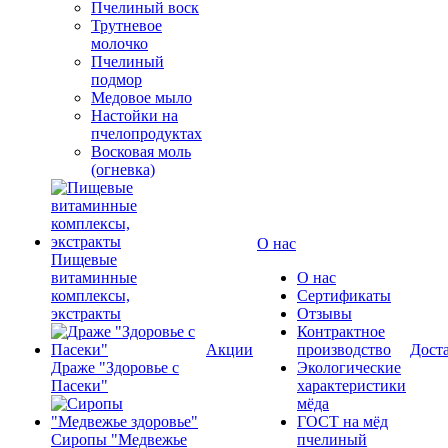
Пчелиный воск
Трутневое
молочко
Пчелиный
подмор
Медовое мыло
Настойки на
пчелопродуктах
Восковая моль
(огневка)
О нас
Пищевые
витаминные
О нас
комплексы,
Сертификаты
экстракты
Отзывы
Контрактное
Акции
производство
Дост
Драже "Здоровье с
Экологические
Пасеки"
характеристики
мёда
ГОСТ на мёд
Сиропы "Медвежье
пчелиный