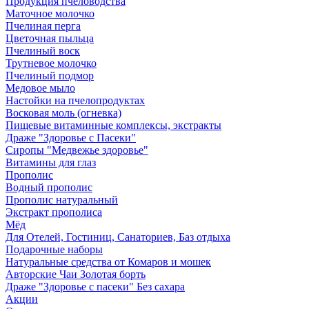
Продукция пчеловодства
Маточное молочко
Пчелиная перга
Цветочная пыльца
Пчелиный воск
Трутневое молочко
Пчелиный подмор
Медовое мыло
Настойки на пчелопродуктах
Восковая моль (огневка)
Пищевые витаминные комплексы, экстракты
Драже "Здоровье с Пасеки"
Сиропы "Медвежье здоровье"
Витамины для глаз
Прополис
Водный прополис
Прополис натуральный
Экстракт прополиса
Мёд
Для Отелей, Гостиниц, Санаториев, Баз отдыха
Подарочные наборы
Натуральные средства от Комаров и мошек
Авторские Чаи Золотая борть
Драже "Здоровье с пасеки" Без сахара
Акции