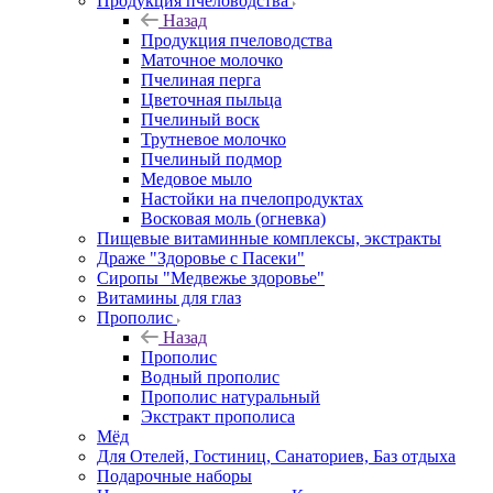
Продукция пчеловодства
Назад
Продукция пчеловодства
Маточное молочко
Пчелиная перга
Цветочная пыльца
Пчелиный воск
Трутневое молочко
Пчелиный подмор
Медовое мыло
Настойки на пчелопродуктах
Восковая моль (огневка)
Пищевые витаминные комплексы, экстракты
Драже "Здоровье с Пасеки"
Сиропы "Медвежье здоровье"
Витамины для глаз
Прополис
Назад
Прополис
Водный прополис
Прополис натуральный
Экстракт прополиса
Мёд
Для Отелей, Гостиниц, Санаториев, Баз отдыха
Подарочные наборы