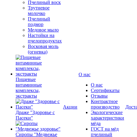
Пчелиный воск
Трутневое
молочко
Пчелиный
подмор
Медовое мыло
Настойки на
пчелопродуктах
Восковая моль
(огневка)
О нас
Пищевые
витаминные
О нас
комплексы,
Сертификаты
экстракты
Отзывы
Контрактное
Акции
производство
Дост
Драже "Здоровье с
Экологические
Пасеки"
характеристики
мёда
ГОСТ на мёд
Сиропы "Медвежье
пчелиный