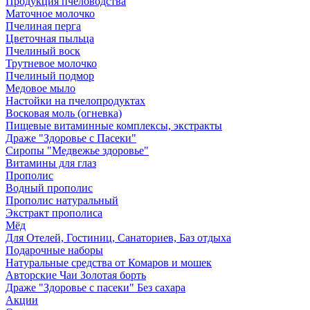
Продукция пчеловодства
Маточное молочко
Пчелиная перга
Цветочная пыльца
Пчелиный воск
Трутневое молочко
Пчелиный подмор
Медовое мыло
Настойки на пчелопродуктах
Восковая моль (огневка)
Пищевые витаминные комплексы, экстракты
Драже "Здоровье с Пасеки"
Сиропы "Медвежье здоровье"
Витамины для глаз
Прополис
Водный прополис
Прополис натуральный
Экстракт прополиса
Мёд
Для Отелей, Гостиниц, Санаториев, Баз отдыха
Подарочные наборы
Натуральные средства от Комаров и мошек
Авторские Чаи Золотая борть
Драже "Здоровье с пасеки" Без сахара
Акции