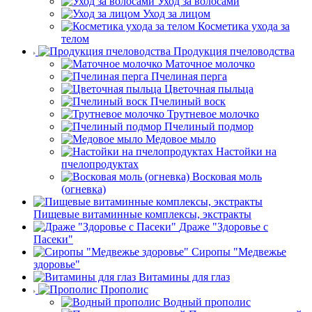
Уход за волосами
Уход за лицом
Косметика ухода за
телом
Продукция пчеловодства
Маточное молочко
Пчелиная перга
Цветочная пыльца
Пчелиный воск
Трутневое молочко
Пчелиный подмор
Медовое мыло
Настойки на
пчелопродуктах
Восковая моль
(огневка)
Пищевые витаминные комплексы, экстракты
Драже "Здоровье с
Пасеки"
Сиропы "Медвежье
здоровье"
Витамины для глаз
Прополис
Водный прополис