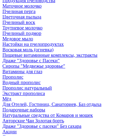
Продукция пчеловодства
Маточное молочко
Пчелиная перга
Цветочная пыльца
Пчелиный воск
Трутневое молочко
Пчелиный подмор
Медовое мыло
Настойки на пчелопродуктах
Восковая моль (огневка)
Пищевые витаминные комплексы, экстракты
Драже "Здоровье с Пасеки"
Сиропы "Медвежье здоровье"
Витамины для глаз
Прополис
Водный прополис
Прополис натуральный
Экстракт прополиса
Мёд
Для Отелей, Гостиниц, Санаториев, Баз отдыха
Подарочные наборы
Натуральные средства от Комаров и мошек
Авторские Чаи Золотая борть
Драже "Здоровье с пасеки" Без сахара
Акции