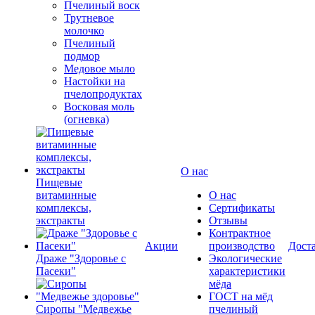
Пчелиный воск
Трутневое
молочко
Пчелиный
подмор
Медовое мыло
Настойки на
пчелопродуктах
Восковая моль
(огневка)
О нас
Пищевые
витаминные
О нас
комплексы,
Сертификаты
экстракты
Отзывы
Контрактное
Акции
производство
Дост
Драже "Здоровье с
Экологические
Пасеки"
характеристики
мёда
ГОСТ на мёд
Сиропы "Медвежье
пчелиный