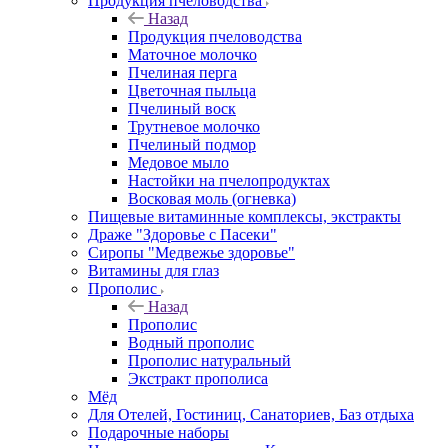
Продукция пчеловодства
Назад
Продукция пчеловодства
Маточное молочко
Пчелиная перга
Цветочная пыльца
Пчелиный воск
Трутневое молочко
Пчелиный подмор
Медовое мыло
Настойки на пчелопродуктах
Восковая моль (огневка)
Пищевые витаминные комплексы, экстракты
Драже "Здоровье с Пасеки"
Сиропы "Медвежье здоровье"
Витамины для глаз
Прополис
Назад
Прополис
Водный прополис
Прополис натуральный
Экстракт прополиса
Мёд
Для Отелей, Гостиниц, Санаториев, Баз отдыха
Подарочные наборы