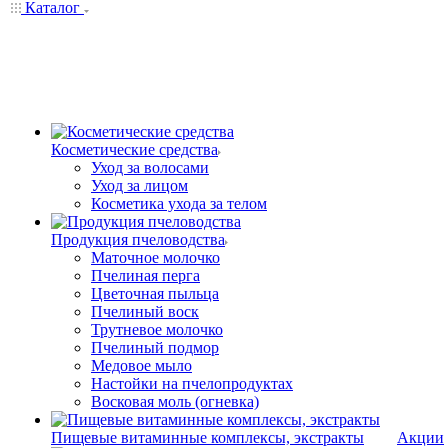
Каталог
Косметические средства
Уход за волосами
Уход за лицом
Косметика ухода за телом
Продукция пчеловодства
Маточное молочко
Пчелиная перга
Цветочная пыльца
Пчелиный воск
Трутневое молочко
Пчелиный подмор
Медовое мыло
Настойки на пчелопродуктах
Восковая моль (огневка)
Пищевые витаминные комплексы, экстракты
Акции