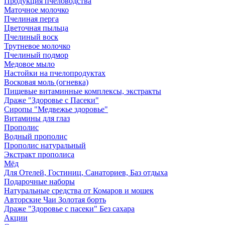
Продукция пчеловодства
Маточное молочко
Пчелиная перга
Цветочная пыльца
Пчелиный воск
Трутневое молочко
Пчелиный подмор
Медовое мыло
Настойки на пчелопродуктах
Восковая моль (огневка)
Пищевые витаминные комплексы, экстракты
Драже "Здоровье с Пасеки"
Сиропы "Медвежье здоровье"
Витамины для глаз
Прополис
Водный прополис
Прополис натуральный
Экстракт прополиса
Мёд
Для Отелей, Гостиниц, Санаториев, Баз отдыха
Подарочные наборы
Натуральные средства от Комаров и мошек
Авторские Чаи Золотая борть
Драже "Здоровье с пасеки" Без сахара
Акции