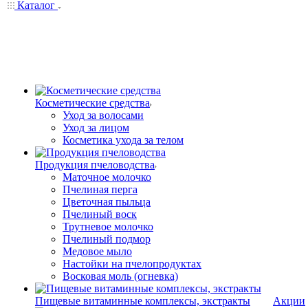
Каталог
Косметические средства
Уход за волосами
Уход за лицом
Косметика ухода за телом
Продукция пчеловодства
Маточное молочко
Пчелиная перга
Цветочная пыльца
Пчелиный воск
Трутневое молочко
Пчелиный подмор
Медовое мыло
Настойки на пчелопродуктах
Восковая моль (огневка)
Пищевые витаминные комплексы, экстракты
Акции