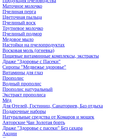
Продукция пчеловодства
Маточное молочко
Пчелиная перга
Цветочная пыльца
Пчелиный воск
Трутневое молочко
Пчелиный подмор
Медовое мыло
Настойки на пчелопродуктах
Восковая моль (огневка)
Пищевые витаминные комплексы, экстракты
Драже "Здоровье с Пасеки"
Сиропы "Медвежье здоровье"
Витамины для глаз
Прополис
Водный прополис
Прополис натуральный
Экстракт прополиса
Мёд
Для Отелей, Гостиниц, Санаториев, Баз отдыха
Подарочные наборы
Натуральные средства от Комаров и мошек
Авторские Чаи Золотая борть
Драже "Здоровье с пасеки" Без сахара
Акции