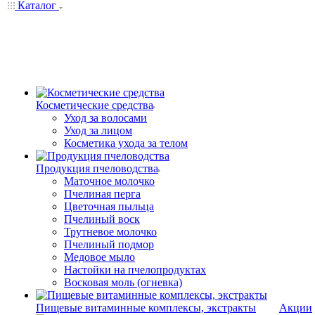
Каталог
Косметические средства
Уход за волосами
Уход за лицом
Косметика ухода за телом
Продукция пчеловодства
Маточное молочко
Пчелиная перга
Цветочная пыльца
Пчелиный воск
Трутневое молочко
Пчелиный подмор
Медовое мыло
Настойки на пчелопродуктах
Восковая моль (огневка)
Пищевые витаминные комплексы, экстракты
Акции