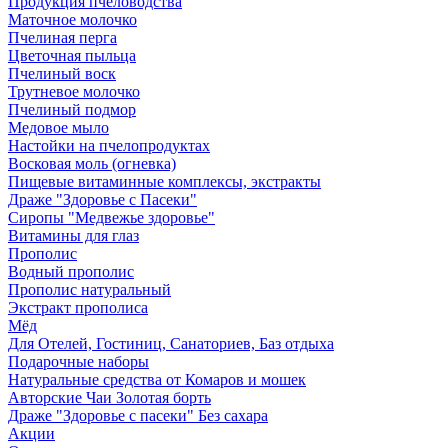
Продукция пчеловодства
Маточное молочко
Пчелиная перга
Цветочная пыльца
Пчелиный воск
Трутневое молочко
Пчелиный подмор
Медовое мыло
Настойки на пчелопродуктах
Восковая моль (огневка)
Пищевые витаминные комплексы, экстракты
Драже "Здоровье с Пасеки"
Сиропы "Медвежье здоровье"
Витамины для глаз
Прополис
Водный прополис
Прополис натуральный
Экстракт прополиса
Мёд
Для Отелей, Гостиниц, Санаториев, Баз отдыха
Подарочные наборы
Натуральные средства от Комаров и мошек
Авторские Чаи Золотая борть
Драже "Здоровье с пасеки" Без сахара
Акции