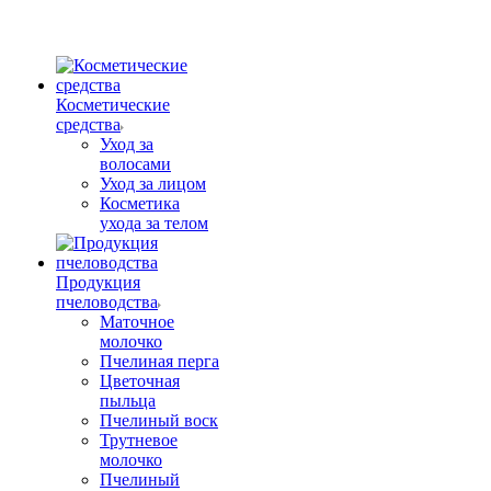
Косметические
средства
Уход за
волосами
Уход за лицом
Косметика
ухода за телом
Продукция
пчеловодства
Маточное
молочко
Пчелиная перга
Цветочная
пыльца
Пчелиный воск
Трутневое
молочко
Пчелиный