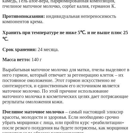
камедь, Гель алое-вера, парфюмированная композиция,
пчелиное маточное молочко, сорбат калия, германон К.
Противопоказания:
индивидуальная непереносимость
компонентов крема.
Хранить при температуре
не ниже 5
℃
. и не выше плюс
2
5
℃
.
Срок хранения:
24 месяца.
Масса нетто:
140 г
Вырабатывая маточное молочко для матки, пчелы выделяют в
него гормон, который отвечает за регенерацию клеток – их
постоянное омоложение. Этот гормон искусственно не
синтезируется, и единственным его источником является
маточное молочко. По этой причине использование
маточного молочка в косметических целях дает потрясающие
результаты омоложения кожи.
Пчелиное маточное молочко
– самый настоящий эликсир
красоты, молодости и здоровья. Если необходимо срочно
убрать морщинки с лица, или пройти курс «реабилитации»
после резкого похудения вы будете потрясены, как морщинки