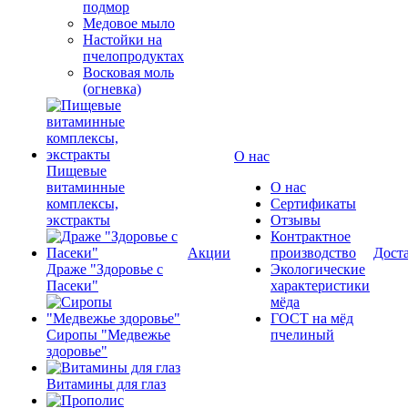
подмор
Медовое мыло
Настойки на
пчелопродуктах
Восковая моль
(огневка)
О нас
Пищевые
витаминные
О нас
комплексы,
Сертификаты
экстракты
Отзывы
Контрактное
Акции
производство
Дост
Драже "Здоровье с
Экологические
Пасеки"
характеристики
мёда
ГОСТ на мёд
Сиропы "Медвежье
пчелиный
здоровье"
Витамины для глаз