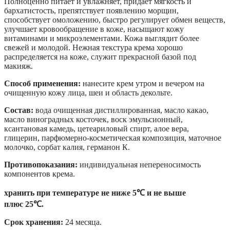
Полноценно питает и увлажняет, придает мягкость и
бархатистость, препятствует появлению морщин,
способствует омоложению, быстро регулирует обмен веществ,
улучшает кровообращение в коже, насыщают кожу
витаминами и микроэлементами. Кожа выглядит более
свежей и молодой. Нежная текстура крема хорошо
распределяется на коже, служит прекрасной базой под
макияж.
Способ применения:
нанесите крем утром и вечером на
очищенную кожу лица, шеи и область декольте.
Состав:
вода очищенная дистиллированная, масло какао,
масло виноградных косточек, воск эмульсионный,
ксантановая камедь, цетеариловый спирт, алое вера,
глицерин, парфюмерно-косметическая композиция, маточное
молочко, сорбат калия, германон К.
Противопоказания:
индивидуальная непереносимость
компонентов крема.
хранить при температуре не ниже 5
℃
и не выше
плюс
25
℃
.
Срок хранения:
24 месяца.