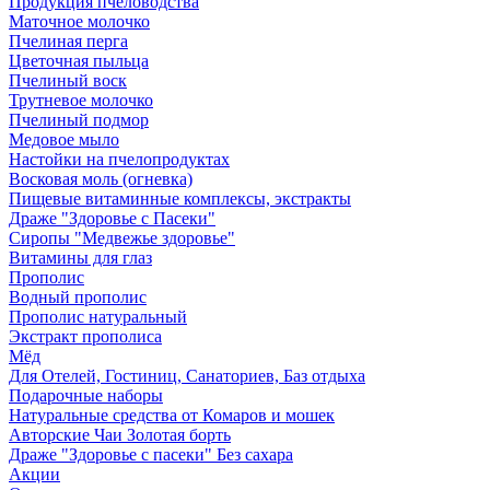
Продукция пчеловодства
Маточное молочко
Пчелиная перга
Цветочная пыльца
Пчелиный воск
Трутневое молочко
Пчелиный подмор
Медовое мыло
Настойки на пчелопродуктах
Восковая моль (огневка)
Пищевые витаминные комплексы, экстракты
Драже "Здоровье с Пасеки"
Сиропы "Медвежье здоровье"
Витамины для глаз
Прополис
Водный прополис
Прополис натуральный
Экстракт прополиса
Мёд
Для Отелей, Гостиниц, Санаториев, Баз отдыха
Подарочные наборы
Натуральные средства от Комаров и мошек
Авторские Чаи Золотая борть
Драже "Здоровье с пасеки" Без сахара
Акции