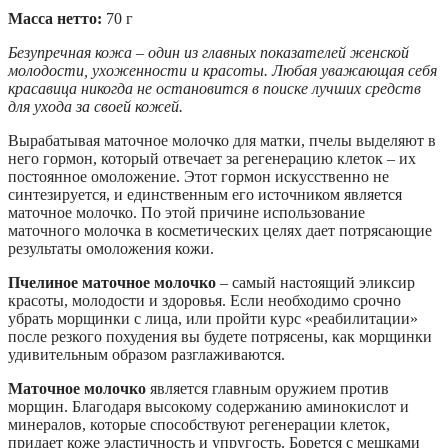
Масса нетто:
70 г
Безупречная кожа – один из главных показателей женской
молодости, ухоженности и красоты. Любая уважающая себя
красавица никогда не остановится в поиске лучших средств
для ухода за своей кожей.
Вырабатывая маточное молочко для матки, пчелы выделяют в
него гормон, который отвечает за регенерацию клеток – их
постоянное омоложение. Этот гормон искусственно не
синтезируется, и единственным его источником является
маточное молочко. По этой причине использование
маточного молочка в косметических целях дает потрясающие
результаты омоложения кожи.
Пчелиное маточное молочко
– самый настоящий эликсир
красоты, молодости и здоровья. Если необходимо срочно
убрать морщинки с лица, или пройти курс «реабилитации»
после резкого похудения вы будете потрясены, как морщинки
удивительным образом разглаживаются.
Маточное молочко
является главным оружием против
морщин. Благодаря высокому содержанию аминокислот и
минералов, которые способствуют регенерации клеток,
придает коже эластичность и упругость. Борется с мешками