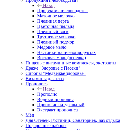
Продукция пчеловодства
Назад
Продукция пчеловодства
Маточное молочко
Пчелиная перга
Цветочная пыльца
Пчелиный воск
Трутневое молочко
Пчелиный подмор
Медовое мыло
Настойки на пчелопродуктах
Восковая моль (огневка)
Пищевые витаминные комплексы, экстракты
Драже "Здоровье с Пасеки"
Сиропы "Медвежье здоровье"
Витамины для глаз
Прополис
Назад
Прополис
Водный прополис
Прополис натуральный
Экстракт прополиса
Мёд
Для Отелей, Гостиниц, Санаториев, Баз отдыха
Подарочные наборы