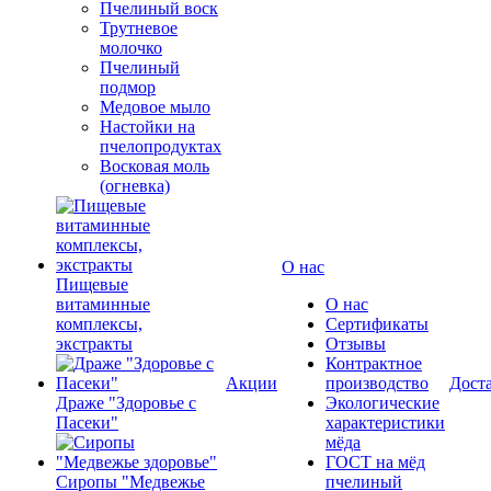
Пчелиный воск
Трутневое
молочко
Пчелиный
подмор
Медовое мыло
Настойки на
пчелопродуктах
Восковая моль
(огневка)
О нас
Пищевые
витаминные
О нас
комплексы,
Сертификаты
экстракты
Отзывы
Контрактное
Акции
производство
Дост
Драже "Здоровье с
Экологические
Пасеки"
характеристики
мёда
ГОСТ на мёд
Сиропы "Медвежье
пчелиный